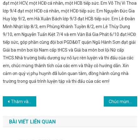
đạt một HCV, một HCĐ cá nhân, một HCB tiếp sức. Em Võ Thị Vi Thoa
lớp 9/4 đạt một HCĐ cá nhân, một HCĐ tiếp sức. Em Nguyễn Đức Gia
Huy lớp 9/2, em Hà Xuân Bách lớp 9/3 đạt HCB tiếp sức. Em Lê Đoàn
Minh Nhật lớp 8/3, em Phùng Khánh Tuyền 8/2, em Lê Thùy Dung
9/10, em Nguyễn Tuấn Kiệt 7/4 và em Văn Bá Gia Phát 6/10 đạt HCĐ
tiếp sức, góp phần cùng đội bơi PGD&ĐT quận Ngũ Hành Sơn đạt giải
Giải ba môn bơi lội Nam cấp tHCS và Giải ba môn bơi lội Nữ cấp
THCS.Nhà trường biểu dương sự nỗ lực rèn luyện và thi đấu của các
em, chúc mừng thành tích của các em và thầy cô hướng dẫn. Xin
cảm ơn quý vị phụ huynh đã luôn quan tâm, đồng hành cùng nhà
trường trong quá trình luyện tập và thi đấu của các em!
Điều
Thăm và gửi lời chúc sức khỏe đến toàn thể cán bộ, nhân viên trạm Y tế phường Mỹ An
Chúc mừng các em trong đội tuyển Học sinh giỏi trường THCS Lê Lợi đã đạt 6 giải Nhất, 8 giải Nhì, 20 giải Ba và 22 giải Khuyến khích trong kì thì Học sinh giỏi lớp 9 cấp thành phố năm học 2023-2024.
hướng
BÀI VIẾT LIÊN QUAN
bài
viết