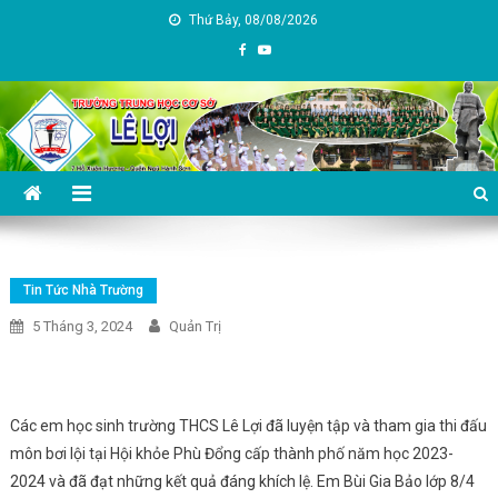
Skip
Thứ Bảy, 08/08/2026
to
content
Trường THCS Lê Lợi – TP Đà
Nẵng
Tin Tức Nhà Trường
5 Tháng 3, 2024
Quản Trị
Các em học sinh trường THCS Lê Lợi đã luyện tập và tham gia thi đấu
môn bơi lội tại Hội khỏe Phù Đổng cấp thành phố năm học 2023-
2024 và đã đạt những kết quả đáng khích lệ. Em Bùi Gia Bảo lớp 8/4