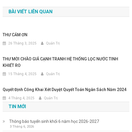
hướng
BÀI VIẾT LIÊN QUAN
bài
viết
THƯ CẢM ƠN
26 Tháng 3, 2025
Quản Trị
THƯ MỜI CHÀO GIÁ CẠNH TRANH HỆ THỐNG LỌC NƯỚC TINH
KHIẾT RO
15 Tháng 4, 2025
Quản Trị
Quyết Định Công Khai Xét Duyệt Quyết Toán Ngân Sách Năm 2024
4 Tháng 4, 2025
Quản Trị
TIN MỚI
Thông báo tuyển sinh khối 6 năm học 2026-2027
3 Tháng 6, 2026