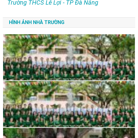
Trường THCS Lê Lợi - TP Đà Nẵng
HÌNH ẢNH NHÀ TRƯỜNG