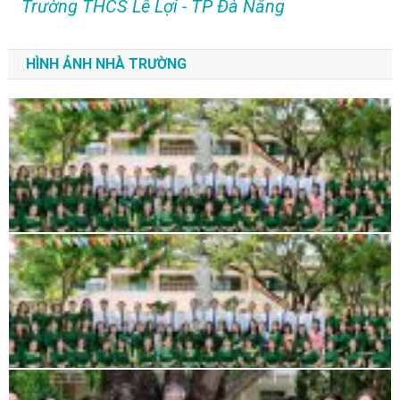
Trường THCS Lê Lợi - TP Đà Nẵng
HÌNH ẢNH NHÀ TRƯỜNG