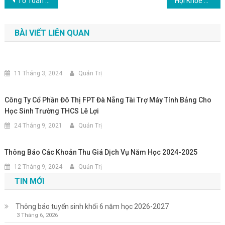
Điều
Tổ Toán Tin
Hội Khỏe Phù Đổng Cấp Quận
hướng
BÀI VIẾT LIÊN QUAN
bài
viết
11 Tháng 3, 2024
Quản Trị
Công Ty Cổ Phần Đô Thị FPT Đà Nẵng Tài Trợ Máy Tính Bảng Cho
Học Sinh Trường THCS Lê Lợi
24 Tháng 9, 2021
Quản Trị
Thông Báo Các Khoản Thu Giá Dịch Vụ Năm Học 2024-2025
12 Tháng 9, 2024
Quản Trị
TIN MỚI
Thông báo tuyển sinh khối 6 năm học 2026-2027
3 Tháng 6, 2026