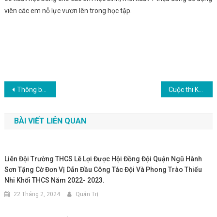
viên các em nỗ lực vươn lên trong học tập.
Điều
Thông báo 3 công khai
Cuộc thi Khoa học kỹ thuật cấp Thành phố năm học 2023-2024
hướng
BÀI VIẾT LIÊN QUAN
bài
viết
Liên Đội Trường THCS Lê Lợi Được Hội Đồng Đội Quận Ngũ Hành
Sơn Tặng Cờ Đơn Vị Dẫn Đầu Công Tác Đội Và Phong Trào Thiếu
Nhi Khối THCS Năm 2022- 2023.
22 Tháng 2, 2024
Quản Trị