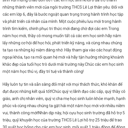
những thành viên mới của ngôi trường THCS Lê Lợi thân yêu. Đối với
các em lớp 6, đây là bước ngoặt quan trọng trong hành trình học tập
và phát triển cá nhân của mình. Một cuộc phiêu lưu mới trong hành
trình tìm kiếm, chinh phục tri thức mới đang chờ đợi các em.Trong
năm học mới, thầy cô mong muốn tất cả các em học sinh hãy nắm
lấy những cơ hội để học hỏi, phát triển kỹ năng, và cùng nhau chúng
ta tạo ra những kỷ niệm đáng nhớ. Hãy tham gia vào các hoạt động
ngoại khóa, tạo ra mối quan hệ mới và hãy tận hưởng những khoảnh
khắc đẹp của tuổi học trò dưới mái trường này.Chúc các em học sinh
một năm học thú vị, đầy trí tuệ và thành công!
Hãy luôn tự tin và sẵn sàng đối mặt với mọi thách thức, khó khăn để
đạt được những kết quả tốt!Chúc quý vị lãnh đạo các cấp, quý thầy cô
giáo, anh chị nhân viên, quý vị cha mẹ học sinh luôn khỏe mạnh, hạnh
phúc và cùng nhau chúng ta gặt hái một năm học mới với nhiều niềm
vui, thành công mới!Nhân dịp này, hội cựu học sinh trường đã hỗ trợ 5
triệu, quỹ khuyến học của trường THCS Lê Lợi hỗ trợ 25 triệu để trao
30 xuất học bổng cho các em học sinh, mỗi xuất 1 triệu đồng để động