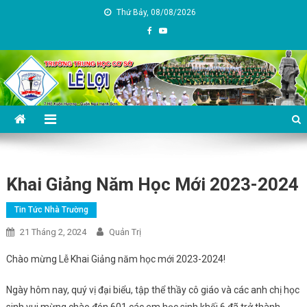
Skip
Thứ Bảy, 08/08/2026
to
content
Trường THCS Lê Lợi – TP Đà
Nẵng
Khai Giảng Năm Học Mới 2023-2024
Tin Tức Nhà Trường
21 Tháng 2, 2024
Quản Trị
Chào mừng Lễ Khai Giảng năm học mới 2023-2024!
Ngày hôm nay, quý vị đại biểu, tập thể thầy cô giáo và các anh chị học
sinh vui mừng chào đón 601 các em học sinh khối 6 đã trở thành